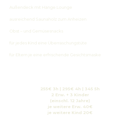
Außendeck mit Hänge.Lounge
ausreichend Saunaholz zum Anheizen
Obst – und Gemüsesnacks
für jedes Kind eine Überraschungstüte
für Eltern je eine erfrischende Gesichtsmaske
255€ 3h | 295€ 4h
| 345 5h
2 Erw. + 3 Kinder
(einschl. 12 Jahre)
je weitere Erw. 40€
je weitere Kind 20€