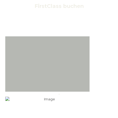
FirstClass buchen
+