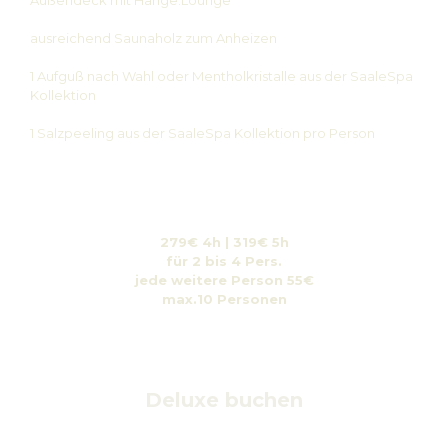
Außendeck mit Hänge.Lounge
ausreichend Saunaholz zum Anheizen
1 Aufguß nach Wahl oder Mentholkristalle aus der SaaleSpa
Kollektion
1 Salzpeeling aus der SaaleSpa Kollektion pro Person
279€ 4h | 319€ 5h
für 2 bis 4 Pers.
jede weitere Person 55€
max.10 Personen
Deluxe buchen