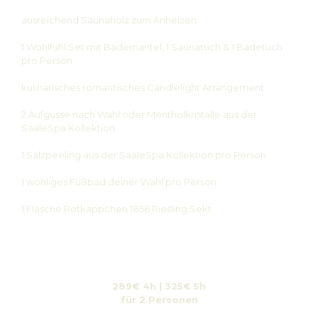
ausreichend Saunaholz zum Anheizen
1 Wohlfühl.Set mit Bademantel, 1 Saunatuch & 1 Badetuch
pro Person
kulinarisches romantisches Candlelight Arrangement
2 Aufgüsse nach Wahl oder Mentholkristalle aus der
SaaleSpa Kollektion
1 Salzpeeling aus der SaaleSpa Kollektion pro Person
1 wohliges Fußbad deiner Wahl pro Person
1 Flasche Rotkäppchen 1856 Riesling Sekt
289€ 4h | 325€ 5h
für 2 Personen