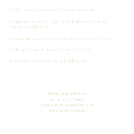
Obst / Gemüse / Antipasti Etagere nach Wahl
2 Aufgüsse nach Wahl oder Mentholkristalle aus der
SaaleSpa Kollektion
1 Salzpeeling aus der SaaleSpa Kollektion pro Person
1 wohliges Fußbad deiner Wahl pro Person
1 Flasche Rotkäppchen 1856 Riesling Sekt
389€ 4h | 425€ 5h
für 2 bis 4 Pers.
jede weitere Person 55€
max.10 Personen