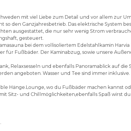
Schweden mit viel Liebe zum Detail und vor allem zur 
t so den Ganzjahresbetrieb. Das elektrische System best
hten ausgestattet, die nur sehr wenig Strom verbrauche
gshaft, gesteuert.
noramasauna bei dem vollisoliertem Edelstahlkamin Harvi
r für Fußbäder. Der Kaminabzug, sowie unsere Außendec
nk, Relaxsesseln und ebenfalls Panoramablick auf die S
erden angeboten. Wasser und Tee sind immer inklusive. 
able Hänge.Lounge, wo du Fußbäder machen kannst ode
t Sitz- und Chillmöglichkeiten,ebenfalls Spaß wirst d
.