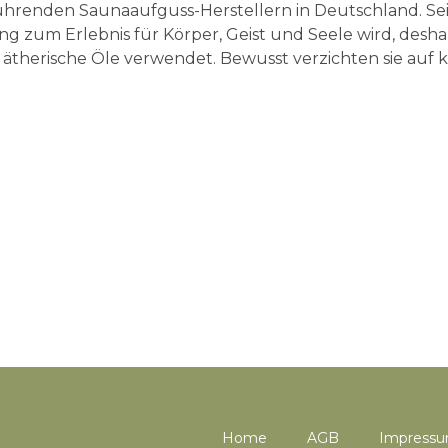
ührenden Saunaaufguss-Herstellern in Deutschland. Seit
 zum Erlebnis für Körper, Geist und Seele wird, deshalb
therische Öle verwendet. Bewusst verzichten sie auf kün
Home
AGB
Impress